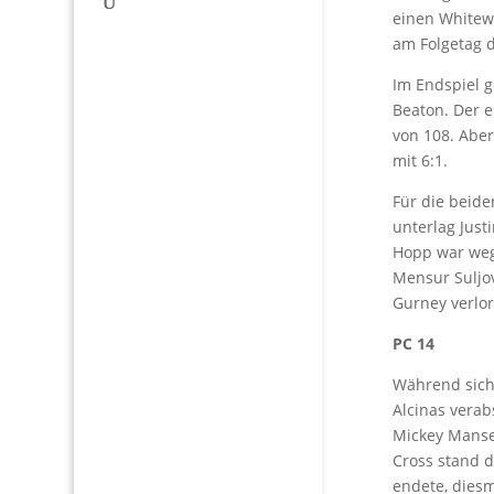
einen Whitewa
am Folgetag d
Im Endspiel 
Beaton. Der 
von 108. Aber
mit 6:1.
Für die beide
unterlag Just
Hopp war weg
Mensur Suljov
Gurney verlor
PC 14
Während sich
Alcinas verab
Mickey Manse
Cross stand d
endete, diesm