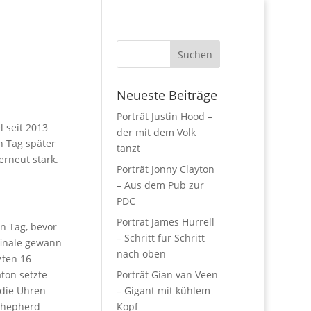
Neueste Beiträge
Porträt Justin Hood –
l seit 2013
der mit dem Volk
n Tag später
tanzt
erneut stark.
Porträt Jonny Clayton
– Aus dem Pub zur
PDC
Porträt James Hurrell
n Tag, bevor
– Schritt für Schritt
finale gewann
nach oben
zten 16
ton setzte
Porträt Gian van Veen
 die Uhren
– Gigant mit kühlem
 Shepherd
Kopf