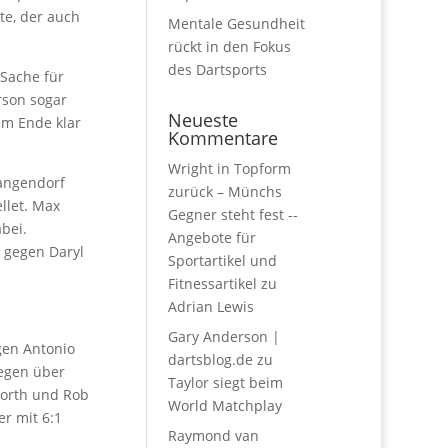
te, der auch
Mentale Gesundheit
rückt in den Fokus
des Dartsports
Sache für
rson sogar
Neueste
am Ende klar
Kommentare
Wright in Topform
Langendorf
zurück – Münchs
ellet. Max
Gegner steht fest --
bei.
Angebote für
6 gegen Daryl
Sportartikel und
Fitnessartikel
zu
Adrian Lewis
Gary Anderson |
gen Antonio
dartsblog.de
zu
iegen über
Taylor siegt beim
North und Rob
World Matchplay
r mit 6:1
Raymond van