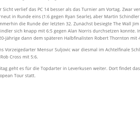
 Sicht verlief das PC 14 besser als das Turnier am Vortag. Zwar ve
neut in Runde eins (1:6 gegen Ryan Searle), aber Martin Schindler
mmerhin die Runde der letzten 32. Zunächst besiegte The Wall Ji
hindler sich knapp mit 6:5 gegen Alan Norris durchsetzen konnte. 
20-Jährige dann dem späteren Halbfinalisten Robert Thornton mit 4
hs Vorzeigedarter Mensur Suljovic war diesmal im Achtelfinale Schl
 Rob Cross mit 5:6.
tag geht es für die Topdarter in Leverkusen weiter. Dort findet da
opean Tour statt.