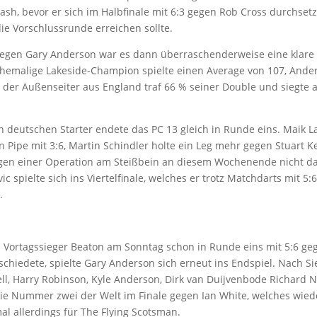
sh, bevor er sich im Halbfinale mit 6:3 gegen Rob Cross durchsetz
ie Vorschlussrunde erreichen sollte.
gegen Gary Anderson war es dann überraschenderweise eine klare 
ehemalige Lakeside-Champion spielte einen Average von 107, Ande
 der Außenseiter aus England traf 66 % seiner Double und siegte 
n deutschen Starter endete das PC 13 gleich in Runde eins. Maik 
in Pipe mit 3:6, Martin Schindler holte ein Leg mehr gegen Stuart K
en einer Operation am Steißbein an diesem Wochenende nicht da
ic spielte sich ins Viertelfinale, welches er trotz Matchdarts mit 5:
.
 Vortagssieger Beaton am Sonntag schon in Runde eins mit 5:6 ge
schiedete, spielte Gary Anderson sich erneut ins Endspiel. Nach S
ll, Harry Robinson, Kyle Anderson, Dirk van Duijvenbode Richard 
ie Nummer zwei der Welt im Finale gegen Ian White, welches wiede
al allerdings für The Flying Scotsman.