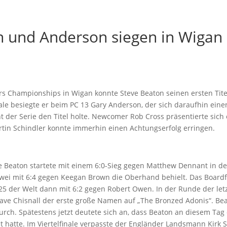
 und Anderson siegen in Wigan
rs Championships in Wigan konnte Steve Beaton seinen ersten Tite
nale besiegte er beim PC 13 Gary Anderson, der sich daraufhin eine
t der Serie den Titel holte. Newcomer Rob Cross präsentierte sich 
tin Schindler konnte immerhin einen Achtungserfolg erringen.
e Beaton startete mit einem 6:0-Sieg gegen Matthew Dennant in de
zwei mit 6:4 gegen Keegan Brown die Oberhand behielt. Das Board
5 der Welt dann mit 6:2 gegen Robert Owen. In der Runde der let
ave Chisnall der erste große Namen auf „The Bronzed Adonis“. Bea
durch. Spätestens jetzt deutete sich an, dass Beaton an diesem Tag
 hatte. Im Viertelfinale verpasste der Engländer Landsmann Kirk