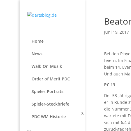
Beaton
Juni 19, 2017
Home
News
Bei den Playe
feiern. Im Fi
Walk-On-Musik
beim 14. Even
Und auch Mar
Order of Merit PDC
PC 13
Spieler-Porträts
Der 53-jährig
er in Runde 
Spieler-Steckbriefe
die Nummer 2
wartete mit D
PDC WM Historie
sich mit 6:4 
zurückgedreht