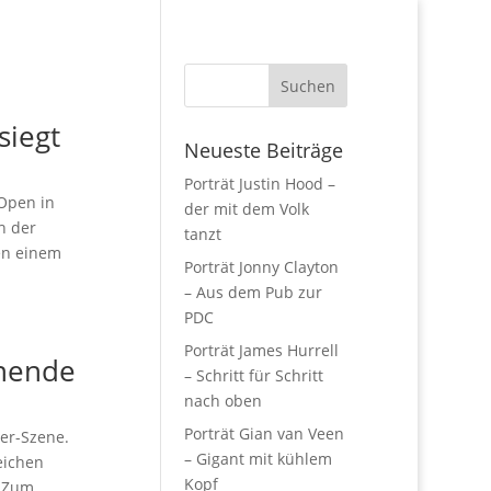
siegt
Neueste Beiträge
Porträt Justin Hood –
Open in
der mit dem Volk
h der
tanzt
ben einem
Porträt Jonny Clayton
– Aus dem Pub zur
PDC
Porträt James Hurrell
nnende
– Schritt für Schritt
nach oben
Porträt Gian van Veen
er-Szene.
– Gigant mit kühlem
eichen
Kopf
. Zum