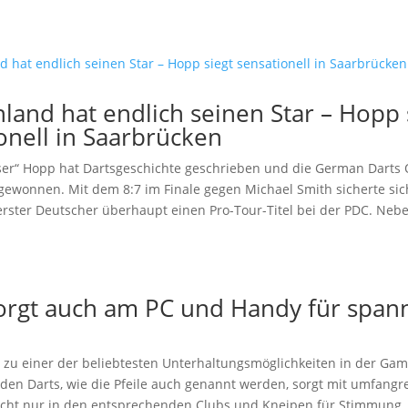
land hat endlich seinen Star – Hopp 
onell in Saarbrücken
er“ Hopp hat Dartsgeschichte geschrieben und die German Darts 
gewonnen. Mit dem 8:7 im Finale gegen Michael Smith sicherte sic
 erster Deutscher überhaupt einen Pro-Tour-Titel bei der PDC. Ne
sorgt auch am PC und Handy für spa
 zu einer der beliebtesten Unterhaltungsmöglichkeiten in der Gam
 den Darts, wie die Pfeile auch genannt werden, sorgt mit umfangr
icht nur in den entsprechenden Clubs und Kneipen für Stimmung