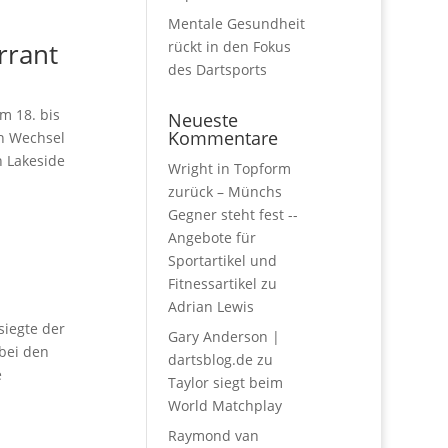
Mentale Gesundheit
rrant
rückt in den Fokus
des Dartsports
m 18. bis
Neueste
Kommentare
en Wechsel
n Lakeside
Wright in Topform
zurück – Münchs
Gegner steht fest --
Angebote für
Sportartikel und
Fitnessartikel
zu
Adrian Lewis
siegte der
Gary Anderson |
abei den
dartsblog.de
zu
e
Taylor siegt beim
World Matchplay
Raymond van