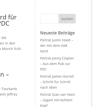
rd für
 PDC
Neueste Beiträge
r die
Porträt Justin Hood –
den in den
der mit dem Volk
in Münch früh
tanzt
Porträt Jonny Clayton
– Aus dem Pub zur
PDC
n –
Porträt James Hurrell
– Schritt für Schritt
nach oben
e Tourkarte
eim Jeffrey
Porträt Gian van Veen
– Gigant mit kühlem
Kopf