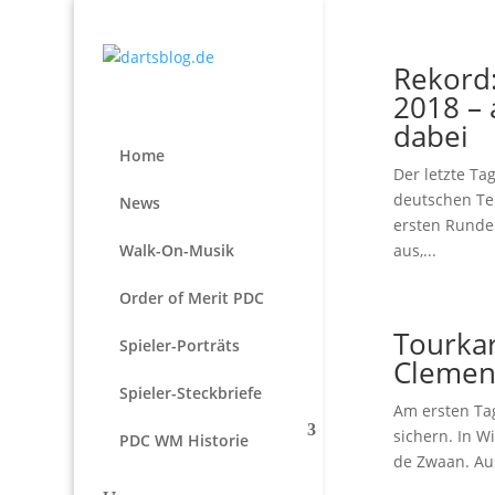
Rekord:
2018 – 
dabei
Home
Der letzte Ta
deutschen Tei
News
ersten Runde
Walk-On-Musik
aus,...
Order of Merit PDC
Tourka
Spieler-Porträts
Clemens
Spieler-Steckbriefe
Am ersten Tag
sichern. In W
PDC WM Historie
de Zwaan. Aus