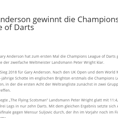
Anderson gewinnt die Champion
 of Darts
Gary Anderson hat zum ersten Mal die Champions League of Darts
te der zweifache Weltmeister Landsmann Peter Wright klar.
r-Sieg 2018 für Gary Anderson. Nach den UK Open und dem World 
-jährige Schotte im englischen Brighton erstmals die Champions L
n, in der die ersten Acht der Weltrangliste zunächst in zwei Grup
effen.
iegte „The Flying Scotsman“ Landsmann Peter Wright glatt mit 11:4
drei Legs in nur zehn Darts. Mit dem gleichen Ergebnis setzte sich
finale gegen Mensur Suljovic durch, der ihn im Vorjahr noch im Fi