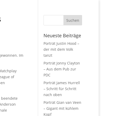
s
Neueste Beiträge
Porträt Justin Hood –
der mit dem Volk
 gewonnen. Im
tanzt
Porträt Jonny Clayton
– Aus dem Pub zur
Matchplay
PDC
eague of
pen
Porträt James Hurrell
– Schritt für Schritt
nach oben
, beendete
Porträt Gian van Veen
 Anderson
– Gigant mit kühlem
nale
Kopf