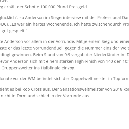
tte.
eg erhält der Schotte 100.000 Pfund Preisgeld.
glücklich“; so Anderson im Siegerinterview mit der Professional Dar
(PDC). „Es war ein hartes Wochenende. Ich hatte zwischendurch Pr
gut gespielt.“
e Anderson vor allem in der Vorrunde. Mit je einem Sieg und eine
sste er das letzte Vorrundenduell gegen die Nummer eins der Welt
dingt gewinnen. Beim Stand von 9:9 vergab der Niederländer im D
evor Anderson sich mit einem starken High-Finish von 140 den 10:
 Gruppenzweiter ins Halbfinale einzog.
onate vor der WM befindet sich der Doppelweltmeister in Topform
sieht es bei Rob Cross aus. Der Sensationsweltmeister von 2018 k
 nicht in Form und schied in der Vorrunde aus.