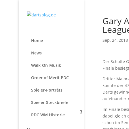
Gary 
League
Sep. 24, 2018
Home
News
Der Schotte 
Walk-On-Musik
Finale besieg
Order of Merit PDC
Dritter Majo
konnte der 47
Spieler-Porträts
Darts gewinne
aufeinandertr
Spieler-Steckbriefe
Im Finale bes
PDC WM Historie
dabei gleich 
schon im Semi