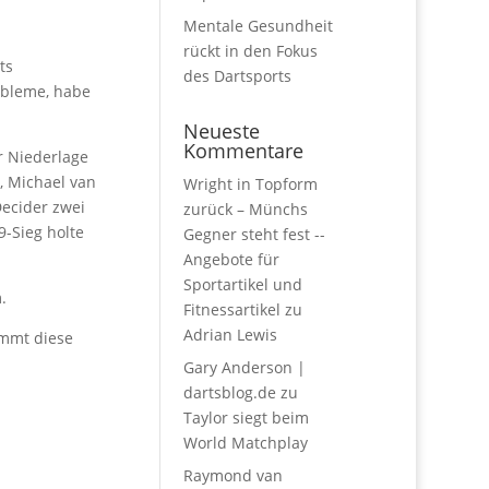
Mentale Gesundheit
rückt in den Fokus
ts
des Dartsports
obleme, habe
Neueste
Kommentare
r Niederlage
, Michael van
Wright in Topform
ecider zwei
zurück – Münchs
9-Sieg holte
Gegner steht fest --
Angebote für
Sportartikel und
.
Fitnessartikel
zu
Adrian Lewis
ommt diese
Gary Anderson |
dartsblog.de
zu
Taylor siegt beim
World Matchplay
Raymond van