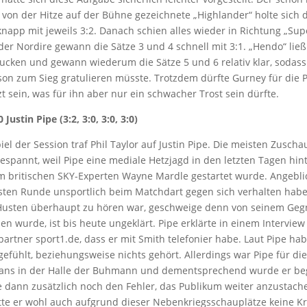
r von der Hitze auf der Bühne gezeichnete „Highlander“ holte sich 
knapp mit jeweils 3:2. Danach schien alles wieder in Richtung „Sup
der Nordire gewann die Sätze 3 und 4 schnell mit 3:1. „Hendo“ lie
rucken und gewann wiederum die Sätze 5 und 6 relativ klar, sodas
on zum Sieg gratulieren müsste. Trotzdem dürfte Gurney für die 
t sein, was für ihn aber nur ein schwacher Trost sein dürfte.
 Justin Pipe (3:2, 3:0, 3:0, 3:0)
iel der Session traf Phil Taylor auf Justin Pipe. Die meisten Zusch
gespannt, weil Pipe eine mediale Hetzjagd in den letzten Tagen hint
om britischen SKY-Experten Wayne Mardle gestartet wurde. Angeblic
rsten Runde unsportlich beim Matchdart gegen sich verhalten hab
Husten überhaupt zu hören war, geschweige denn von seinem Geg
 wurde, ist bis heute ungeklärt. Pipe erklärte in einem Intervie
artner sport1.de, dass er mit Smith telefonier habe. Laut Pipe ha
 gefühlt, beziehungsweise nichts gehört. Allerdings war Pipe für d
rfans in der Halle der Buhmann und dementsprechend wurde er beg
 dann zusätzlich noch den Fehler, das Publikum weiter anzustache
atte er wohl auch aufgrund dieser Nebenkriegsschauplätze keine K