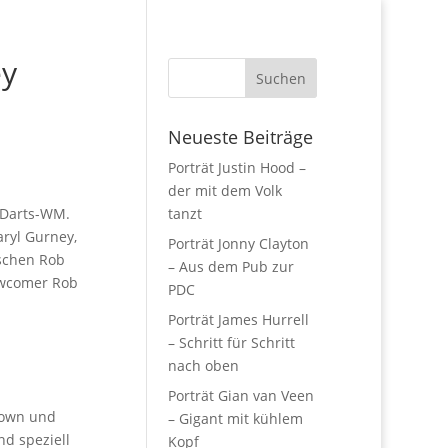
ey
Neueste Beiträge
Porträt Justin Hood –
der mit dem Volk
 Darts-WM.
tanzt
aryl Gurney,
Porträt Jonny Clayton
ischen Rob
– Aus dem Pub zur
ewcomer Rob
PDC
Porträt James Hurrell
– Schritt für Schritt
nach oben
Porträt Gian van Veen
rown und
– Gigant mit kühlem
nd speziell
Kopf