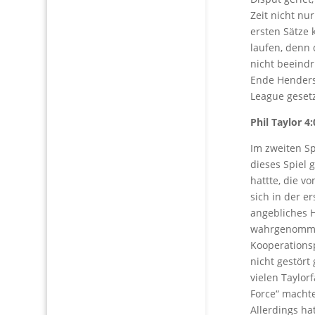
Zeit nicht nu
ersten Sätze 
laufen, denn 
nicht beeind
Ende Henders
League gesetz
Phil Taylor 4:0
Im zweiten Sp
dieses Spiel 
hattte, die v
sich in der e
angebliches 
wahrgenommen
Kooperationsp
nicht gestört
vielen Taylo
Force“ machte
Allerdings h