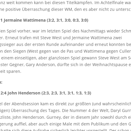
nz weit kommen kann bei diesen Titelkämpfen. Im Achtelfinale war
e positive Überraschung dieser WM, den es aber nicht zu untersch
1 Jermaine Wattimena (3:2, 3:1, 3:0, 0:3, 3:0)
en Spiel vorher, war im letzten Spiel des Nachmittags wieder Sc
r. Erneut trafen mit Steve West und Jermaine Wattimena zwei
ssieger aus der ersten Runde aufeinander und erneut konnten be
on den Siegen (West gegen van de Pas und Wattimena gegen Cullen
n einem einseitigen, aber glanzlosen Spiel gewann Steve West am S
hster Gegner, Gary Anderson, dürfte sich in der Weihnachtspause 
eit sparen.
n:
:4 John Henderson (2:3, 2:3, 3:1, 3:1, 1:3, 1:3)
el der Abendsession kam es direkt zur größten (und wahrscheinlic
tigen) Überraschung des Tages. Die Nummer 4 der Welt, Daryl Gurne
tzliste, John Henderson. Gurney, der in diesem Jahr sowohl durch 
igerung auffiel, aber auch einige Male mit dem Publikum und den 
, hatte sich diese Aufgabe sicherlich leichter vorgestellt. Der schon