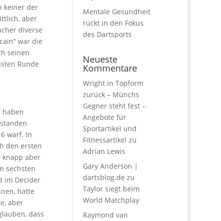
h keiner der
Mentale Gesundheit
ttlich, aber
rückt in den Fokus
acher diverse
des Dartsports
cain“ war die
ch seinen
Neueste
chsten Runde
Kommentare
Wright in Topform
zurück – Münchs
Gegner steht fest --
st haben
Angebote für
 standen
Sportartikel und
6 warf. In
Fitnessartikel
zu
ch den ersten
Adrian Lewis
ze knapp aber
Gary Anderson |
Im sechsten
dartsblog.de
zu
d im Decider
Taylor siegt beim
nen, hatte
World Matchplay
e, aber
glauben, dass
Raymond van