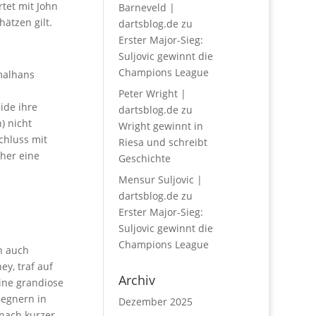
tet mit John
Barneveld |
ätzen gilt.
dartsblog.de
zu
Erster Major-Sieg:
Suljovic gewinnt die
Champions League
hmalhans
Peter Wright |
ide ihre
dartsblog.de
zu
) nicht
Wright gewinnt in
chluss mit
Riesa und schreibt
eher eine
Geschichte
Mensur Suljovic |
dartsblog.de
zu
Erster Major-Sieg:
Suljovic gewinnt die
Champions League
h auch
y, traf auf
Archiv
eine grandiose
Gegnern in
Dezember 2025
 nach kurzer