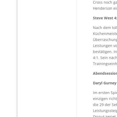
Cross noch ga
Henderson ein
Steve West 4:
Nach dem toll
Küchenmeiste
Überraschung
Leistungen v
bestätigen. I
4:1. Sein näc
Trainingseinh
Abendsessio
Daryl Gurney 2
Im ersten Spi
einzigen rich
die 29 der Se
Leistungsste
Disput geriet