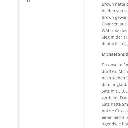
Brown hatte d
beiden von se
Brown gewann 
Chancen ausli
WM trotz des 
Sieg in der e
deutlich steig
Michael Smith 
Das zweite Sp
dürften. Mic
nach sieben S
dem unglaubli
Satz mit 3:0.
verdient. Dan
Satz hatte Sm
nutzte Cross
einen leicht 
irgendwie hat