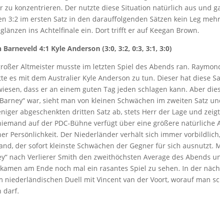
or zu konzentrieren. Der nutzte diese Situation natürlich aus und 
n 3:2 im ersten Satz in den darauffolgenden Sätzen kein Leg mehr
glänzen ins Achtelfinale ein. Dort trifft er auf Keegan Brown.
arneveld 4:1 Kyle Anderson (3:0, 3:2, 0:3, 3:1, 3:0)
großer Altmeister musste im letzten Spiel des Abends ran. Raymon
te es mit dem Australier Kyle Anderson zu tun. Dieser hat diese S
iesen, dass er an einem guten Tag jeden schlagen kann. Aber die
 „Barney“ war, sieht man von kleinen Schwächen im zweiten Satz u
iger abgeschenkten dritten Satz ab, stets Herr der Lage und zeig
niemand auf der PDC-Bühne verfügt über eine größere natürliche A
er Persönlichkeit. Der Niederländer verhält sich immer vorbildlich,
nd, der sofort kleinste Schwächen der Gegner für sich ausnutzt. 
ey“ nach Verlierer Smith den zweithöchsten Average des Abends u
kamen am Ende noch mal ein rasantes Spiel zu sehen. In der näc
 niederländischen Duell mit Vincent van der Voort, worauf man s
 darf.