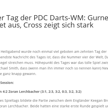
er Tag der PDC Darts-WM: Gurn
et aus, Cross zeigt sich stark
r Heiligabend wurde noch einmal viel geboten am zehnten Tag der
endste Nachricht des Tages ist, dass die Nummer vier der Welt, D
 Segel streichen muss. Höhepunkt des Tages war das tolle Spiel zw
chael Smith, dass (wenn man ihn immer noch so nennen kann) N
e ganz knapp gewann.
Session:
4:2 Zoran Lerchbacher (3:1, 2:3, 3:2, 0:3, 3:2, 3:2)
des Spieltags bildete die Partie zwischen dem Engländer Keegan B
oran Lerchbacher. Beide hatten eine starke erste Runde gespielt u