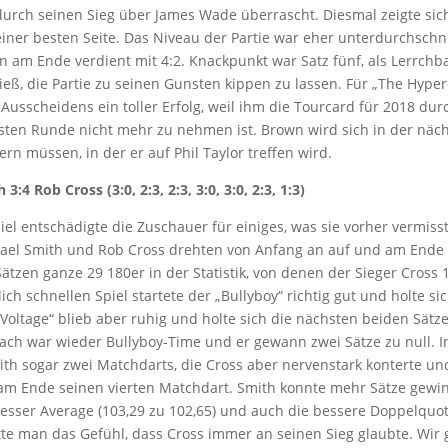
urch seinen Sieg über James Wade überrascht. Diesmal zeigte sic
iner besten Seite. Das Niveau der Partie war eher unterdurchschni
am Ende verdient mit 4:2. Knackpunkt war Satz fünf, als Lerrchb
eß, die Partie zu seinen Gunsten kippen zu lassen. Für „The Hyper
Ausscheidens ein toller Erfolg, weil ihm die Tourcard für 2018 dur
rsten Runde nicht mehr zu nehmen ist. Brown wird sich in der nä
ern müssen, in der er auf Phil Taylor treffen wird.
3:4 Rob Cross (3:0, 2:3, 2:3, 3:0, 3:0, 2:3, 1:3)
iel entschädigte die Zuschauer für einiges, was sie vorher vermis
hael Smith und Rob Cross drehten von Anfang an auf und am Ende
ätzen ganze 29 180er in der Statistik, von denen der Sieger Cross 1
ch schnellen Spiel startete der „Bullyboy“ richtig gut und holte si
 „Voltage“ blieb aber ruhig und holte sich die nächsten beiden Sät
ach war wieder Bullyboy-Time und er gewann zwei Sätze zu null. 
ith sogar zwei Matchdarts, die Cross aber nervenstark konterte un
 am Ende seinen vierten Matchdart. Smith konnte mehr Sätze gewin
besser Average (103,29 zu 102,65) und auch die bessere Doppelquot
te man das Gefühl, dass Cross immer an seinen Sieg glaubte. Wir 