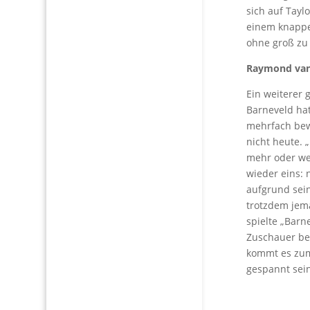
sich auf Tayl
einem knappe
ohne groß zu 
Raymond van B
Ein weiterer 
Barneveld hat
mehrfach bew
nicht heute.
mehr oder wen
wieder eins: 
aufgrund sein
trotzdem jema
spielte „Barn
Zuschauer be
kommt es zum
gespannt sein