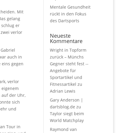
Mentale Gesundheit
cheiden. Mit
rückt in den Fokus
Das gelang
des Dartsports
 schlug er
zwei verlor
Neueste
Kommentare
 Gabriel
Wright in Topform
war auch in
zurück – Münchs
e eins gegen
Gegner steht fest --
Angebote für
Sportartikel und
rk, verlor
Fitnessartikel
zu
d eigenem
Adrian Lewis
 auf der Uhr,
Gary Anderson |
onnte sich
dartsblog.de
zu
mehr und
Taylor siegt beim
World Matchplay
ean Tour in
Raymond van