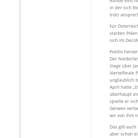
Runde eins ni
in der sich R
trotz ansprec
Für Österreic
starken Polen
sich im Deci
Positiv hervo
Der Niederlän
Siege über Ja
Viertelfinale
unglaublich t
April hatte „
überhaupt ein
spielte er si
Gerwen verlo
wir von ihm n
Das gilt auch
aber schon e