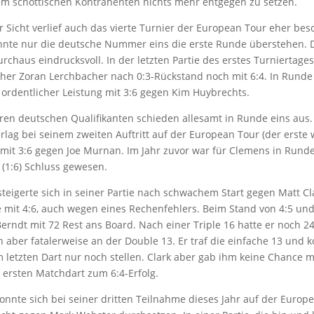
nem schottischen Kontrahenten nichts mehr entgegen zu setzen.
 Sicht verlief auch das vierte Turnier der European Tour eher bes
nte nur die deutsche Nummer eins die erste Runde überstehen. 
rchaus eindrucksvoll. In der letzten Partie des erstes Turniertages
her Zoran Lerchbacher nach 0:3-Rückstand noch mit 6:4. In Runde 
ordentlicher Leistung mit 3:6 gegen Kim Huybrechts.
ren deutschen Qualifikanten schieden allesamt in Runde eins aus.
lag bei seinem zweiten Auftritt auf der European Tour (der erste 
 mit 3:6 gegen Joe Murnan. Im Jahr zuvor war für Clemens in Rund
 (1:6) Schluss gewesen.
teigerte sich in seiner Partie nach schwachem Start gegen Matt Cla
 mit 4:6, auch wegen eines Rechenfehlers. Beim Stand von 4:5 un
rndt mit 72 Rest ans Board. Nach einer Triple 16 hatte er noch 24
h aber fatalerweise an der Double 13. Er traf die einfache 13 und k
 letzten Dart nur noch stellen. Clark aber gab ihm keine Chance 
 ersten Matchdart zum 6:4-Erfolg.
onnte sich bei seiner dritten Teilnahme dieses Jahr auf der Europ