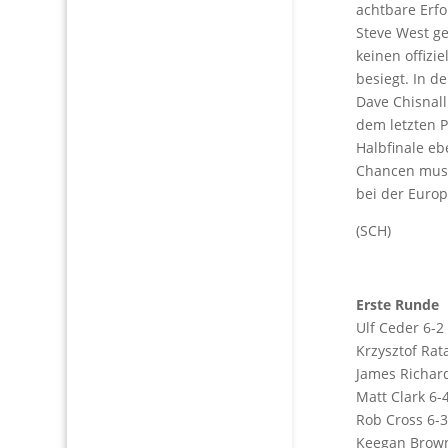
achtbare Erfol
Steve West ge
keinen offizi
besiegt. In d
Dave Chisnall
dem letzten P
Halbfinale e
Chancen musst
bei der Euro
(SCH)
Erste Runde
Ulf Ceder 6-2
Krzysztof Rat
James Richar
Matt Clark 6-
Rob Cross 6-
Keegan Brown 