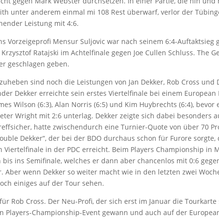
cht gegen Mark Webster durchsetzen. In einer Partie, die hin und 
oith unter anderem einmal mi 108 Rest überwarf, verlor der Tübin
hender Leistung mit 4:6.
hs Vorzeigeprofi Mensur Suljovic war nach seinem 6:4-Auftaktsieg
 Krzysztof Ratajski im Achtelfinale gegen Joe Cullen Schluss. The 
der geschlagen geben.
rzuheben sind noch die Leistungen von Jan Dekker, Rob Cross und 
der Dekker erreichte sein erstes Viertelfinale bei einem European
mes Wilson (6:3), Alan Norris (6:5) und Kim Huybrechts (6:4), bevor 
 Peter Wright mit 2:6 unterlag. Dekker zeigte sich dabei besonders 
reffsicher, hatte zwischendurch eine Turnier-Quote von über 70 P
Double Dekker“, der bei der BDO durchaus schon für Furore sorgte, 
 Viertelfinale in der PDC erreicht. Beim Players Championship in 
ch bis ins Semifinale, welches er dann aber chancenlos mit 0:6 geg
r. Aber wenn Dekker so weiter macht wie in den letzten zwei Woc
och einiges auf der Tour sehen.
 für Rob Cross. Der Neu-Profi, der sich erst im Januar die Tourkarte 
in Players-Championship-Event gewann und auch auf der Europea