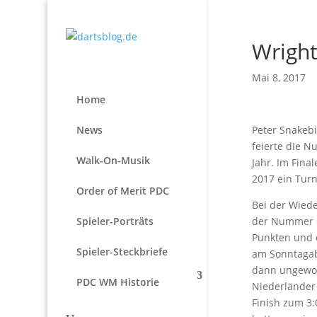
Wright
Mai 8, 2017
Home
News
Peter Snakebi
feierte die N
Walk-On-Musik
Jahr. Im Fina
2017 ein Tur
Order of Merit PDC
Bei der Wiede
Spieler-Porträts
der Nummer e
Punkten und 
Spieler-Steckbriefe
am Sonntagab
dann ungewoh
PDC WM Historie
Niederländer 
Finish zum 3: