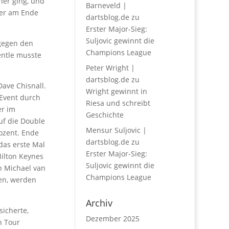
her ging, und
Barneveld |
ger am Ende
dartsblog.de
zu
Erster Major-Sieg:
Suljovic gewinnt die
 gegen den
Champions League
Gentle musste
Peter Wright |
dartsblog.de
zu
Dave Chisnall.
Wright gewinnt in
 Event durch
Riesa und schreibt
er im
Geschichte
auf die Double
Mensur Suljovic |
rozent. Ende
dartsblog.de
zu
das erste Mal
Erster Major-Sieg:
Milton Keynes
Suljovic gewinnt die
en Michael van
Champions League
hen, werden
Archiv
sicherte,
Dezember 2025
n Tour