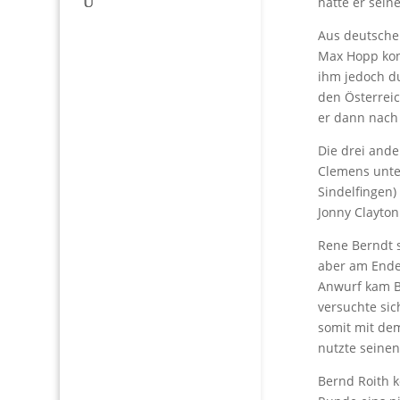
hatte er sei
Aus deutscher
Max Hopp kon
ihm jedoch du
den Österreic
er dann nach 
Die drei ande
Clemens unter
Sindelfingen)
Jonny Clayton
Rene Berndt s
aber am Ende
Anwurf kam Be
versuchte sic
somit mit dem
nutzte seinen
Bernd Roith k