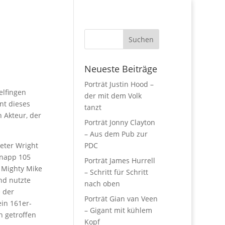
Neueste Beiträge
Porträt Justin Hood –
elfingen
der mit dem Volk
nt dieses
tanzt
 Akteur, der
Porträt Jonny Clayton
– Aus dem Pub zur
Peter Wright
PDC
knapp 105
Porträt James Hurrell
 Mighty Mike
– Schritt für Schritt
nd nutzte
nach oben
 der
Porträt Gian van Veen
ein 161er-
– Gigant mit kühlem
h getroffen
Kopf