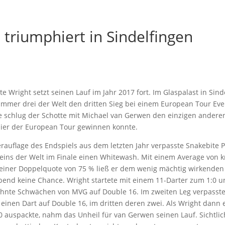
 triumphiert in Sindelfingen
te Wright setzt seinen Lauf im Jahr 2017 fort. Im Glaspalast in Sind
ummer drei der Welt den dritten Sieg bei einem European Tour Eve
le schlug der Schotte mit Michael van Gerwen den einzigen anderen
nier der European Tour gewinnen konnte.
rauflage des Endspiels aus dem letzten Jahr verpasste Snakebite 
ins der Welt im Finale einen Whitewash. Mit einem Average von 
einer Doppelquote von 75 % ließ er dem wenig mächtig wirkenden
end keine Chance. Wright startete mit einem 11-Darter zum 1:0 u
nte Schwächen von MVG auf Double 16. Im zweiten Leg verpasste
einen Dart auf Double 16, im dritten deren zwei. Als Wright dann 
0 auspackte, nahm das Unheil für van Gerwen seinen Lauf. Sichtlic