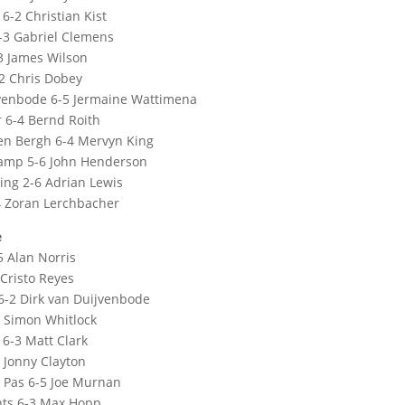
 6-2 Christian Kist
-3 Gabriel Clemens
3 James Wilson
2 Chris Dobey
jvenbode 6-5 Jermaine Wattimena
 6-4 Bernd Roith
den Bergh 6-4 Mervyn King
amp 5-6 John Henderson
ing 2-6 Adrian Lewis
 Zoran Lerchbacher
e
5 Alan Norris
 Cristo Reyes
 6-2 Dirk van Duijvenbode
3 Simon Whitlock
 6-3 Matt Clark
1 Jonny Clayton
e Pas 6-5 Joe Murnan
ts 6-3 Max Hopp