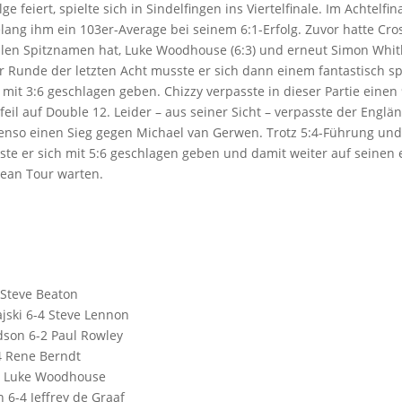
ge feiert, spielte sich in Sindelfingen ins Viertelfinale. Im Achtelfi
lang ihm ein 103er-Average bei seinem 6:1-Erfolg. Zuvor hatte Cro
ellen Spitznamen hat, Luke Woodhouse (6:3) und erneut Simon Whitl
er Runde der letzten Acht musste er sich dann einem fantastisch s
 mit 3:6 geschlagen geben. Chizzy verpasste in dieser Partie einen
feil auf Double 12. Leider – aus seiner Sicht – verpasste der Englä
benso einen Sieg gegen Michael van Gerwen. Trotz 5:4-Führung und
e er sich mit 5:6 geschlagen geben und damit weiter auf seinen 
pean Tour warten.
 Steve Beaton
ajski 6-4 Steve Lennon
dson 6-2 Paul Rowley
4 Rene Berndt
3 Luke Woodhouse
6-4 Jeffrey de Graaf