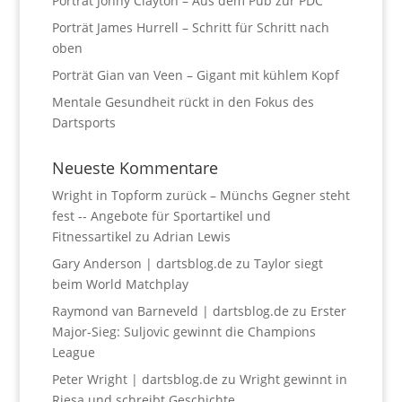
Porträt Jonny Clayton – Aus dem Pub zur PDC
Porträt James Hurrell – Schritt für Schritt nach
oben
Porträt Gian van Veen – Gigant mit kühlem Kopf
Mentale Gesundheit rückt in den Fokus des
Dartsports
Neueste Kommentare
Wright in Topform zurück – Münchs Gegner steht
fest -- Angebote für Sportartikel und
Fitnessartikel
zu
Adrian Lewis
Gary Anderson | dartsblog.de
zu
Taylor siegt
beim World Matchplay
Raymond van Barneveld | dartsblog.de
zu
Erster
Major-Sieg: Suljovic gewinnt die Champions
League
Peter Wright | dartsblog.de
zu
Wright gewinnt in
Riesa und schreibt Geschichte