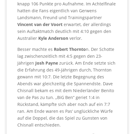
knapp 106 Punkte pro Aufnahme. Im Achtelfinale
hatten die Fans eigentlich van Gerwens
Landsmann, Freund und Trainingspartner
Vincent van der Voort
erwartet, der allerdings
sein Auftaktmatch deutlich mit 4:10 gegen den
Australier
Kyle Anderson
verlor.
Besser machte es
Robert Thornto
n. Der Schotte
lag zwischenzeitlich mit 4:5 gegen den 23-
Jährigen
Josh Payne
zurück. Am Ende setzte sich
die Erfahrung des 49-Jährigen durch, Thornton
gewann mit 10:7. Die letzte Begegnung des
Abends war gleichzeitig die Spannendste. Dave
Chisnall bekam es mit dem Niederländer Benito
van de Pas zu tun. „BiG Ben“ geriet 1:4 in
Rückstand, kämpfte sich aber noch auf ein 7:7
ran. Am Ende waren es Pas‘ unglückliche Würfe
auf die Doppel, die das Spiel zu Gunsten von
Chisnall entschieden.