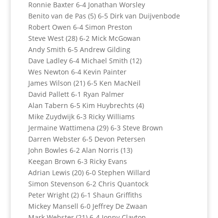
Ronnie Baxter 6-4 Jonathan Worsley
Benito van de Pas (5) 6-5 Dirk van Duijvenbode
Robert Owen 6-4 Simon Preston
Steve West (28) 6-2 Mick McGowan
Andy Smith 6-5 Andrew Gilding
Dave Ladley 6-4 Michael Smith (12)
Wes Newton 6-4 Kevin Painter
James Wilson (21) 6-5 Ken MacNeil
David Pallett 6-1 Ryan Palmer
Alan Tabern 6-5 Kim Huybrechts (4)
Mike Zuydwijk 6-3 Ricky Williams
Jermaine Wattimena (29) 6-3 Steve Brown
Darren Webster 6-5 Devon Petersen
John Bowles 6-2 Alan Norris (13)
Keegan Brown 6-3 Ricky Evans
Adrian Lewis (20) 6-0 Stephen Willard
Simon Stevenson 6-2 Chris Quantock
Peter Wright (2) 6-1 Shaun Griffiths
Mickey Mansell 6-0 Jeffrey De Zwaan
Mark Webster (21) 6-4 Jonny Clayton