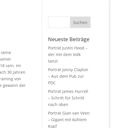
Neueste Beiträge
Porträt Justin Hood –
 seine
der mit dem Volk
seiner
tanzt
18 sein. Im
Porträt Jonny Clayton
nach 30 Jahren
– Aus dem Pub zur
raining von
PDC
ee gewann der
Porträt James Hurrell
– Schritt für Schritt
nach oben
Porträt Gian van Veen
– Gigant mit kühlem
Kopf