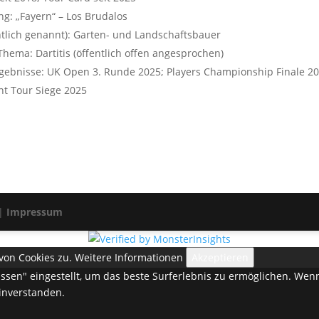
g: „Fayern“ – Los Brudalos
ntlich genannt): Garten- und Landschaftsbauer
hema: Dartitis (öffentlich offen angesprochen)
rgebnisse: UK Open 3. Runde 2025; Players Championship Finale 20
t Tour Siege 2025
 |
Impressum
von Cookies zu.
Weitere Informationen
Akzeptieren
lassen" eingestellt, um das beste Surferlebnis zu ermöglichen. W
einverstanden.