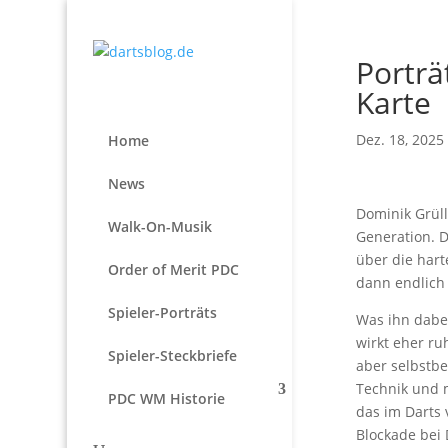
Porträ
Karte
Dez. 18, 2025
Home
News
Dominik Grül
Walk-On-Musik
Generation. D
über die har
Order of Merit PDC
dann endlich
Spieler-Porträts
Was ihn dabei
wirkt eher ru
Spieler-Steckbriefe
aber selbstbe
Technik und m
PDC WM Historie
das im Darts v
Blockade bei 