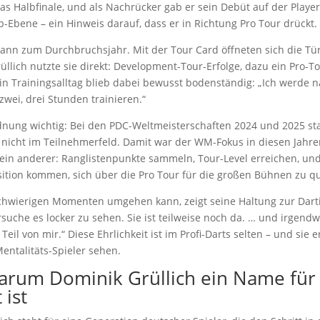
das Halbfinale, und als Nachrücker gab er sein Debüt auf der Player
Ebene – ein Hinweis darauf, dass er in Richtung Pro Tour drückt.
ann zum Durchbruchsjahr. Mit der Tour Card öffneten sich die Tü
üllich nutzte sie direkt: Development-Tour-Erfolge, dazu ein Pro-To
in Trainingsalltag blieb dabei bewusst bodenständig: „Ich werde 
zwei, drei Stunden trainieren.“
rdnung wichtig: Bei den PDC-Weltmeisterschaften 2024 und 2025 s
 nicht im Teilnehmerfeld. Damit war der WM-Fokus in diesen Jahr
 ein anderer: Ranglistenpunkte sammeln, Tour-Level erreichen, u
osition kommen, sich über die Pro Tour für die großen Bühnen zu qua
chwierigen Momenten umgehen kann, zeigt seine Haltung zur Dartit
rsuche es locker zu sehen. Sie ist teilweise noch da. … und irgendwi
 Teil von mir.“ Diese Ehrlichkeit ist im Profi-Darts selten – und sie 
Mentalitäts-Spieler sehen.
warum Dominik Grüllich ein Name für
 ist