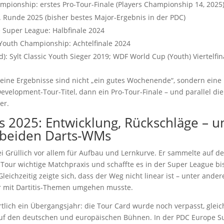
mpionship: erstes Pro-Tour-Finale (Players Championship 14, 2025
 Runde 2025 (bisher bestes Major-Ergebnis in der PDC)
 Super League: Halbfinale 2024
Youth Championship: Achtelfinale 2024
): Sylt Classic Youth Sieger 2019; WDF World Cup (Youth) Viertelfi
: Seine Ergebnisse sind nicht „ein gutes Wochenende“, sondern eine
evelopment-Tour-Titel, dann ein Pro-Tour-Finale – und parallel die
er.
s 2025: Entwicklung, Rückschläge – u
n beiden Darts-WMs
i Grüllich vor allem für Aufbau und Lernkurve. Er sammelte auf de
our wichtige Matchpraxis und schaffte es in der Super League bis
 Gleichzeitig zeigte sich, dass der Weg nicht linear ist – unter ander
 mit Dartitis-Themen umgehen musste.
tlich ein Übergangsjahr: die Tour Card wurde noch verpasst, gleic
 auf den deutschen und europäischen Bühnen. In der PDC Europe 