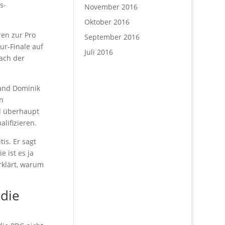
s-
November 2016
Oktober 2016
ren zur Pro
September 2016
ur-Finale auf
Juli 2016
nach der
tand Dominik
en
nd überhaupt
lifizieren.
is. Er sagt
e ist es ja
erklärt, warum
 die