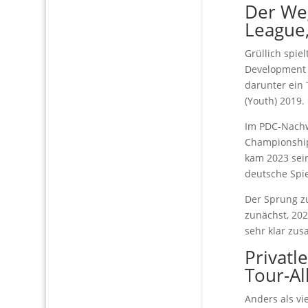
Der We
League
Grüllich spie
Development 
darunter ein 
(Youth) 2019.
Im PDC-Nachw
Championship
kam 2023 sein
deutsche Spie
Der Sprung zu
zunächst, 202
sehr klar zus
Privatl
Tour-Al
Anders als vi