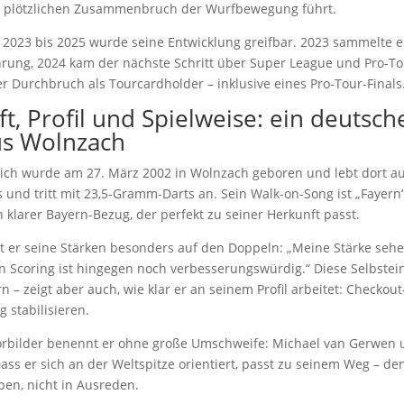
 plötzlichen Zusammenbruch der Wurfbewegung führt
.
 2023 bis 2025 wurde seine Entwicklung greifbar. 2023 sammelte e
rung, 2024 kam der nächste Schritt über Super League und Pro-To
er Durchbruch als Tourcardholder – inklusive eines Pro-Tour-Finals
t, Profil und Spielweise: ein deutsch
us Wolnzach
lich wurde am 27. März 2002 in Wolnzach geboren und lebt dort au
ts und tritt mit 23,5-Gramm-Darts an. Sein Walk-on-Song ist „Fayern
n klarer Bayern-Bezug, der perfekt zu seiner Herkunft passt.
ht er seine Stärken besonders auf den Doppeln: „Meine Stärke sehe
n Scoring ist hingegen noch verbesserungswürdig.“ Diese Selbste
rn – zeigt aber auch, wie klar er an seinem Profil arbeitet: Checkout
g stabilisieren.
orbilder benennt er ohne große Umschweife: Michael van Gerwen 
ss er sich an der Weltspitze orientiert, passt zu seinem Weg – de
pen, nicht in Ausreden.