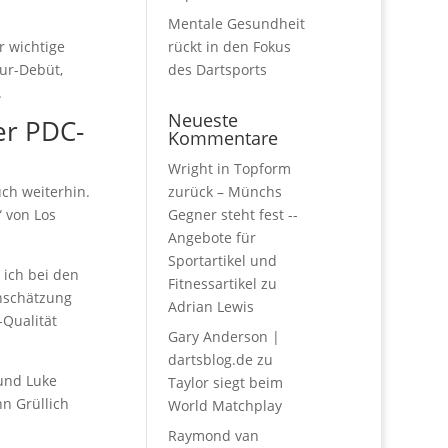
Mentale Gesundheit
r wichtige
rückt in den Fokus
ur-Debüt,
des Dartsports
.
Neueste
er PDC-
Kommentare
Wright in Topform
ch weiterhin.
zurück – Münchs
“ von Los
Gegner steht fest --
Angebote für
Sportartikel und
 ich bei den
Fitnessartikel
zu
inschätzung
Adrian Lewis
-Qualität
Gary Anderson |
dartsblog.de
zu
und Luke
Taylor siegt beim
nn Grüllich
World Matchplay
Raymond van