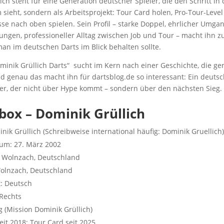
ich steht für eine Generation deutscher Spieler, die den Schritt in 
 sieht, sondern als Arbeitsprojekt: Tour Card holen, Pro-Tour-Level 
se nach oben spielen. Sein Profil – starke Doppel, ehrlicher Umga
ngen, professioneller Alltag zwischen Job und Tour – macht ihn 
man im deutschen Darts im Blick behalten sollte.
inik Grüllich Darts“ sucht im Kern nach einer Geschichte, die ge
 genau das macht ihn für dartsblog.de so interessant: Ein deuts
er, der nicht über Hype kommt – sondern über den nächsten Sieg.
box – Dominik Grüllich
ik Grüllich (Schreibweise international häufig: Dominik Gruellich
um: 27. März 2002
: Wolnzach, Deutschland
olnzach, Deutschland
t: Deutsch
Rechts
 g (Mission Dominik Grüllich)
seit 2018; Tour Card seit 2025