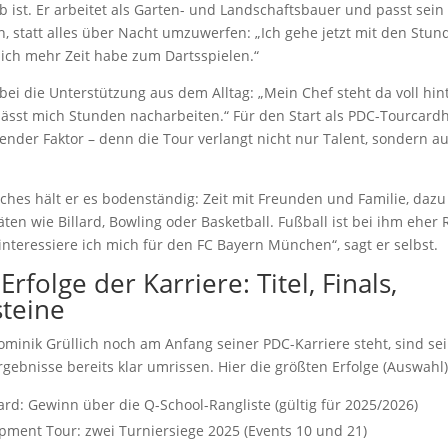
ob ist. Er arbeitet als Garten- und Landschaftsbauer und passt sei
n, statt alles über Nacht umzuwerfen: „Ich gehe jetzt mit den Stu
 ich mehr Zeit habe zum Dartsspielen.“
abei die Unterstützung aus dem Alltag: „Mein Chef steht da voll hint
 lässt mich Stunden nacharbeiten.“ Für den Start als PDC-Tourcardh
ender Faktor – denn die Tour verlangt nicht nur Talent, sondern a
ches hält er es bodenständig: Zeit mit Freunden und Familie, daz
itäten wie Billard, Bowling oder Basketball. Fußball ist bei ihm ehe
nteressiere ich mich für den FC Bayern München“, sagt er selbst.
rfolge der Karriere: Titel, Finals,
steine
inik Grüllich noch am Anfang seiner PDC-Karriere steht, sind se
rgebnisse bereits klar umrissen. Hier die größten Erfolge (Auswahl)
rd: Gewinn über die Q-School-Rangliste (gültig für 2025/2026)
pment Tour: zwei Turniersiege 2025 (Events 10 und 21)