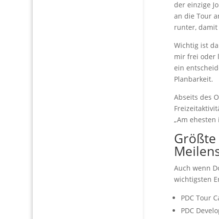
der einzige J
an die Tour a
runter, damit
Wichtig ist d
mir frei oder
ein entscheid
Planbarkeit.
Abseits des O
Freizeitaktiv
„Am ehesten i
Größte E
Meilen
Auch wenn Dom
wichtigsten E
PDC Tour Ca
PDC Develo