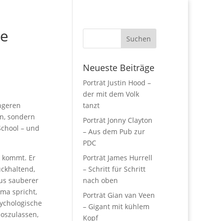
ne
Neueste Beiträge
Porträt Justin Hood –
der mit dem Volk
ngeren
tanzt
en, sondern
Porträt Jonny Clayton
School – und
– Aus dem Pub zur
PDC
e kommt. Er
Porträt James Hurrell
ückhaltend,
– Schritt für Schritt
aus sauberer
nach oben
ema spricht,
Porträt Gian van Veen
ychologische
– Gigant mit kühlem
loszulassen,
Kopf