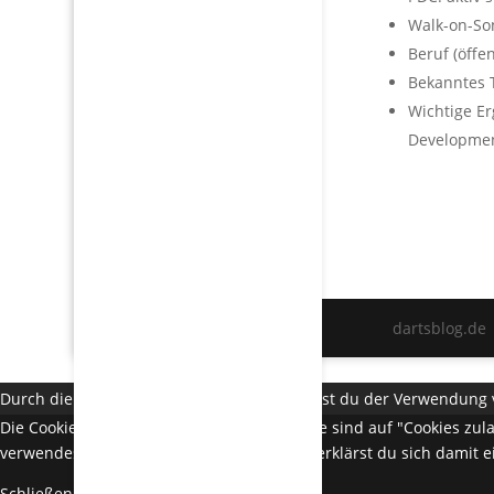
Walk-on-Son
Beruf (öffe
Bekanntes T
Wichtige E
Developmen
dartsblog.de
Durch die weitere Nutzung der Seite stimmst du der Verwendung 
Die Cookie-Einstellungen auf dieser Website sind auf "Cookies zu
verwendest oder auf "Akzeptieren" klickst, erklärst du sich damit 
Schließen