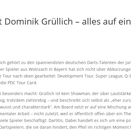
t Dominik Grüllich – alles auf ei
lich gehört zu den spannendsten deutschen Darts-Talenten der jü
er Spieler aus Wolnzach in Bayern hat sich nicht über Abkürzung
te Tour nach oben gearbeitet: Development Tour, Super League, Q-
 die PDC Tour Card.
 besonders macht: Grüllich ist kein Showman, der über Lautstärk
hig, trotzdem zielstrebig – und beschreibt sich selbst als „eher zur
wusst und charakterstark“. Am Board setzt er auf eine Mischung 
entaler Arbeit – nicht zuletzt, weil er öffentlich offen über ein Th
iele Spieler beschäftigt: Dartitis.
Dabei handelt es sich um
eine
ps
Dartspielern, die sie daran hindert, den Pfeil im richtigen Moment 