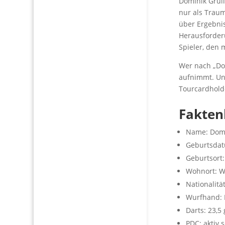
Dominik Grüll
nur als Traum
über Ergebnis
Herausforderu
Spieler, den 
Wer nach „Dom
aufnimmt. Und
Tourcardhold
Fakten
Name: Domin
Geburtsdat
Geburtsort
Wohnort: W
Nationalitä
Wurfhand: 
Darts: 23,5
PDC: aktiv 