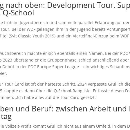
g nach oben: Development Tour, Su
, Q-School
lte früh im Jugendbereich und sammelte parallel Erfahrung auf de
Tour. Bei der WDF gelangen ihm in der Jugend bereits Achtungserf
Titel (Sylt Classic Youth 2019) und ein Viertelfinal-Einzug beim WD
uchsbereich machte er sich ebenfalls einen Namen. Bei der PDC
 2023 überstand er die Gruppenphase, schied anschließend aber
 Debüt in der PDC Europe Super League – ein wichtiges Schaufens
ler.
r Tour Card ist oft der härteste Schritt. 2024 verpasste Grüllich d
5 klappte es dann über die Q-School-Rangliste. Er fasste diesen Fo
ammen: „Ich habe alles auf die Tour Card gesetzt.“
eben und Beruf: zwischen Arbeit und 
ltag
ele Vollzeit-Profis kommt Grüllich nicht aus einem Umfeld, in dem D