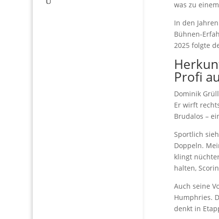
was zu einem
In den Jahren
Bühnen-Erfah
2025 folgte d
Herkunf
Profi a
Dominik Grül
Er wirft rech
Brudalos – ei
Sportlich sie
Doppeln. Mei
klingt nüchte
halten, Scorin
Auch seine V
Humphries. Da
denkt in Etap