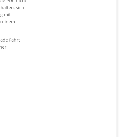
die PDC nicht
halten, sich
ng mit
zu einem
rade Fahrt
cher
)