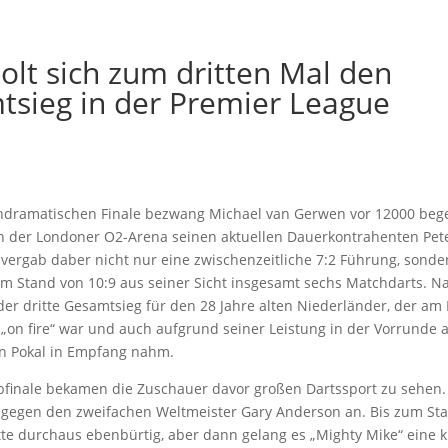
lt sich zum dritten Mal den
sieg in der Premier League
hdramatischen Finale bezwang Michael van Gerwen vor 12000 bege
n der Londoner O2-Arena seinen aktuellen Dauerkontrahenten Pete
 vergab daber nicht nur eine zwischenzeitliche 7:2 Führung, sonde
im Stand von 10:9 aus seiner Sicht insgesamt sechs Matchdarts. 
 der dritte Gesamtsieg für den 28 Jahre alten Niederländer, der am
g „on fire“ war und auch aufgrund seiner Leistung in der Vorrunde a
 Pokal in Empfang nahm.
bfinale bekamen die Zuschauer davor großen Dartssport zu sehen
t gegen den zweifachen Weltmeister Gary Anderson an. Bis zum Sta
te durchaus ebenbürtig, aber dann gelang es „Mighty Mike“ eine 