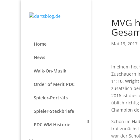
MVG ho
Gesamt
Mai 19, 2017
Home
News
In einem hoc
Walk-On-Musik
Zuschauern i
11:10. Wright
Order of Merit PDC
zusätzlich be
2016 ist dies
Spieler-Porträts
üblich richti
Champion den
Spieler-Steckbriefe
Schon im Hal
PDC WM Historie
trat zunächs
war der Schot