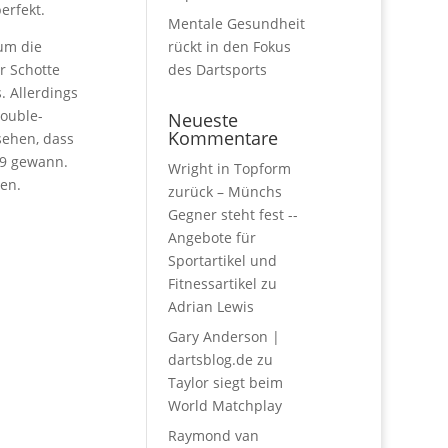
erfekt.
Mentale Gesundheit
 um die
rückt in den Fokus
r Schotte
des Dartsports
. Allerdings
Double-
Neueste
Kommentare
sehen, dass
:9 gewann.
Wright in Topform
en.
zurück – Münchs
Gegner steht fest --
Angebote für
Sportartikel und
Fitnessartikel
zu
Adrian Lewis
Gary Anderson |
dartsblog.de
zu
Taylor siegt beim
World Matchplay
Raymond van