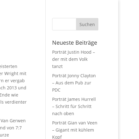
Neueste Beiträge
Porträt Justin Hood –
der mit dem Volk
isterten
tanzt
r Wright mit
Porträt Jonny Clayton
rn er vergab
– Aus dem Pub zur
Nach 2013 und
PDC
 Ende wie
Porträt James Hurrell
ls verdienter
– Schritt für Schritt
nach oben
. Van Gerwen
Porträt Gian van Veen
nd von 7:7
– Gigant mit kühlem
kurze
Kopf