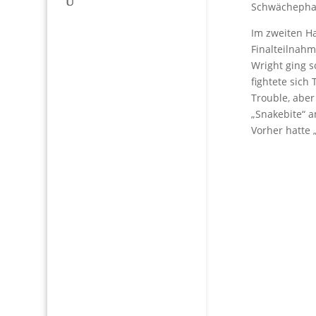
Schwächephas
Im zweiten Ha
Finalteilnah
Wright ging s
fightete sich
Trouble, abe
„Snakebite“ 
Vorher hatte