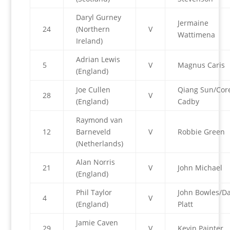
Daryl Gurney
Jermaine
24
(Northern
V
Wattimena
Ireland)
Adrian Lewis
5
V
Magnus Caris
(England)
Joe Cullen
Qiang Sun/Cor
28
V
(England)
Cadby
Raymond van
12
Barneveld
V
Robbie Green
(Netherlands)
Alan Norris
21
V
John Michael
(England)
Phil Taylor
John Bowles/Da
4
V
(England)
Platt
Jamie Caven
29
V
Kevin Painter