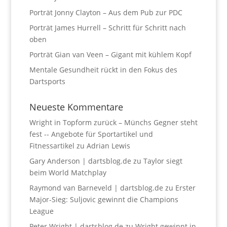
Porträt Jonny Clayton – Aus dem Pub zur PDC
Porträt James Hurrell – Schritt für Schritt nach
oben
Porträt Gian van Veen – Gigant mit kühlem Kopf
Mentale Gesundheit rückt in den Fokus des
Dartsports
Neueste Kommentare
Wright in Topform zurück – Münchs Gegner steht
fest -- Angebote für Sportartikel und
Fitnessartikel
zu
Adrian Lewis
Gary Anderson | dartsblog.de
zu
Taylor siegt
beim World Matchplay
Raymond van Barneveld | dartsblog.de
zu
Erster
Major-Sieg: Suljovic gewinnt die Champions
League
Peter Wright | dartsblog.de
zu
Wright gewinnt in