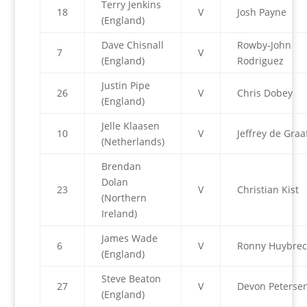
Terry Jenkins
18
V
Josh Payne
(England)
Dave Chisnall
Rowby-John
7
V
(England)
Rodriguez
Justin Pipe
26
V
Chris Dobey
(England)
Jelle Klaasen
10
V
Jeffrey de Graa
(Netherlands)
Brendan
Dolan
23
V
Christian Kist
(Northern
Ireland)
James Wade
6
V
Ronny Huybrec
(England)
Steve Beaton
27
V
Devon Peterse
(England)