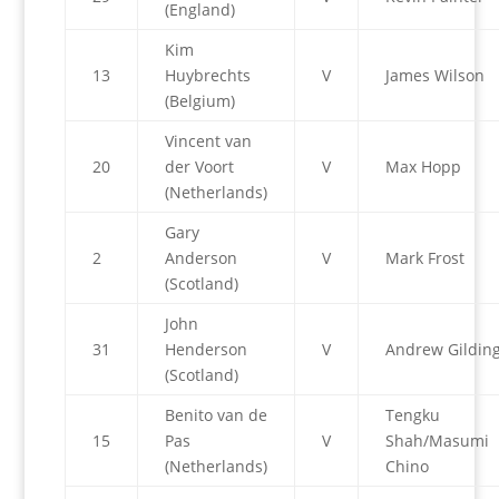
(England)
Kim
13
Huybrechts
V
James Wilson
(Belgium)
Vincent van
20
der Voort
V
Max Hopp
(Netherlands)
Gary
2
Anderson
V
Mark Frost
(Scotland)
John
31
Henderson
V
Andrew Gildin
(Scotland)
Benito van de
Tengku
15
Pas
V
Shah/Masumi
(Netherlands)
Chino