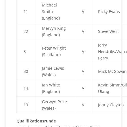
Michael
11
Smith
V
Ricky Evans
(England)
Mervyn King
22
V
Steve West
(England)
Jerry
Peter Wright
3
V
Hendriks/Warr
(Scotland)
Parry
Jamie Lewis
30
V
Mick McGowan
(Wales)
Ian White
Kevin Simm/Gil
14
V
(England)
Ulang
Gerwyn Price
19
V
Jonny Clayton
(Wales)
Qualifikationsrunde