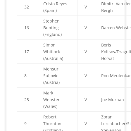
Cristo Reyes
Dimitri Van de
32
V
(Spain)
Bergh
Stephen
16
Bunting
V
Darren Webste
(England)
Simon
Boris
17
Whitlock
V
Koltsov/Dragut
(Australia)
Horvat
Mensur
8
Suljovic
V
Ron Meulenka
(Austria)
Mark
25
Webster
V
Joe Murnan
(Wales)
Robert
Zoran
9
Thornton
V
Lerchbacher/S
(Scotland)
Stevenson