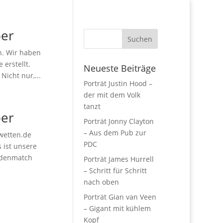
ber
n. Wir haben
erstellt.
Neueste Beiträge
Nicht nur,...
Porträt Justin Hood –
der mit dem Volk
tanzt
ber
Porträt Jonny Clayton
– Aus dem Pub zur
twetten.de
PDC
 ist unsere
undenmatch
Porträt James Hurrell
– Schritt für Schritt
nach oben
Porträt Gian van Veen
– Gigant mit kühlem
Kopf