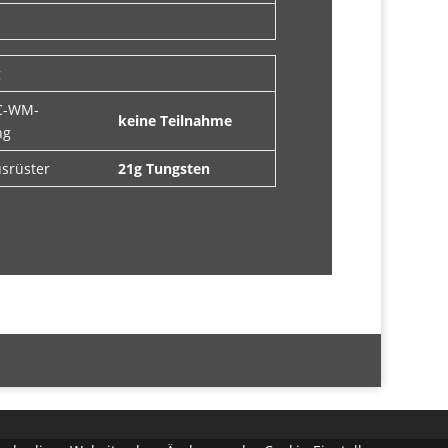
g
C-WM-
keine Teilnahme
ng
usrüster
21g Tungsten