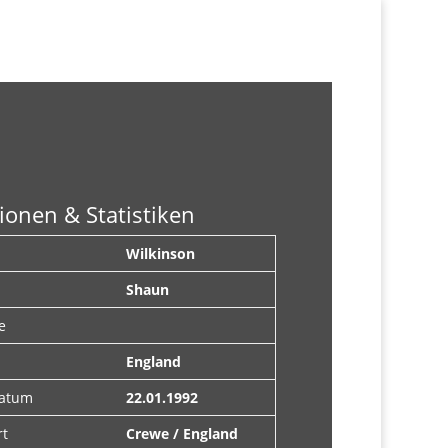
ionen & Statistiken
Wilkinson
Shaun
e
England
datum
22.01.1992
rt
Crewe / England