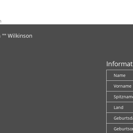
n
 "" Wilkinson
Informat
Name
Vorname
Spitznam
Land
Geburts
Geburtso