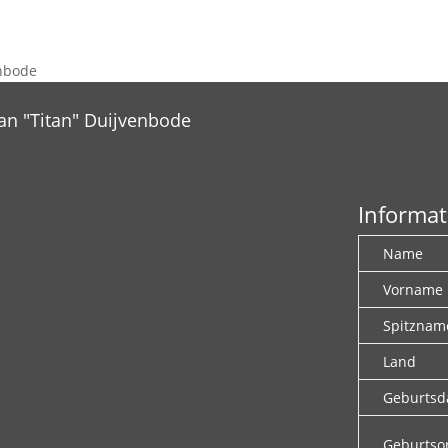
enbode
van "Titan" Duijvenbode
Informat
Name
Vorname
Spitznam
Land
Geburts
Geburtso