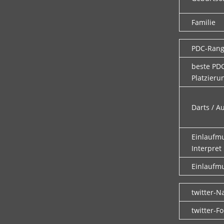
Familie
PDC-Ran
beste PD
Platzieru
Darts / A
Einlaufm
Interpret
Einlaufmu
twitter-
twitter-F