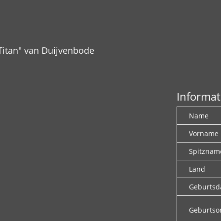
"Titan" van Duijvenbode
Informat
Name
Vorname
Spitznam
Land
Geburts
Geburtso