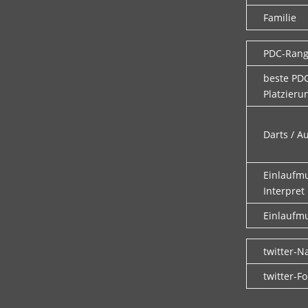
Familie
PDC-Ran
beste PD
Platzieru
Darts / A
Einlaufm
Interpret
Einlaufmu
twitter-
twitter-F