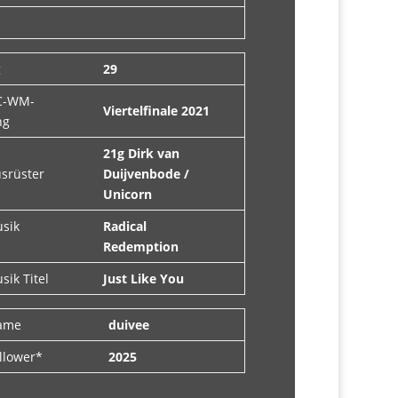
g
29
C-WM-
Viertelfinale 2021
ng
21g Dirk van
usrüster
Duijvenbode /
Unicorn
usik
Radical
Redemption
sik Titel
Just Like You
Name
duivee
ollower*
2025