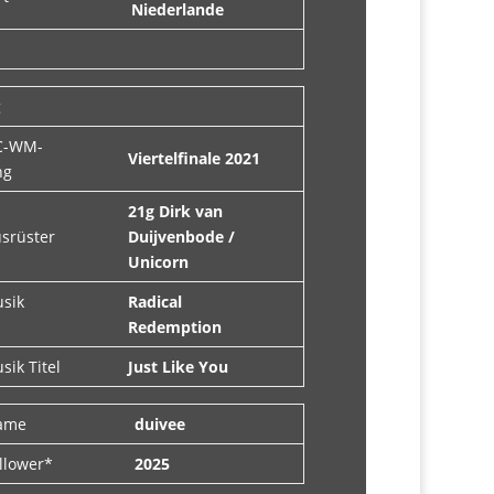
Niederlande
g
C-WM-
Viertelfinale 2021
ng
21g Dirk van
usrüster
Duijvenbode /
Unicorn
usik
Radical
Redemption
sik Titel
Just Like You
Name
duivee
ollower*
2025