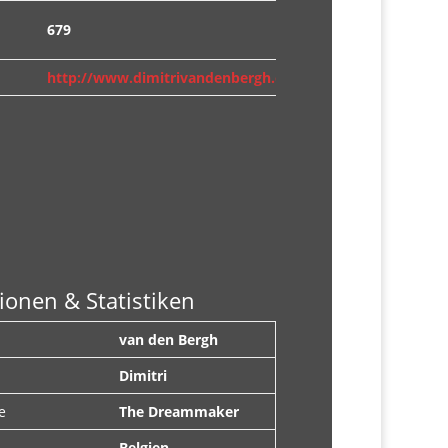
679
http://www.dimitrivandenbergh.com/
ionen & Statistiken
van den Bergh
Dimitri
e
The Dreammaker
Belgien