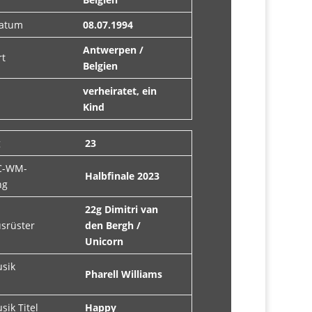
datum
08.07.1994
Antwerpen /
rt
Belgien
verheiratet, ein
Kind
g
23
C-WM-
Halbfinale 2023
ng
22g Dimitri van
usrüster
den Bergh /
Unicorn
usik
Pharell Williams
sik Titel
Happy