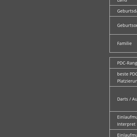
Geburts
Geburtso
Familie
PDC-Ran
beste PD
Platzieru
Darts / A
Einlaufm
Interpret
Einlaufmu