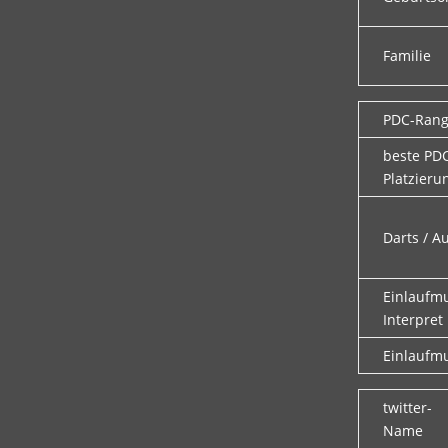
Familie
PDC-Ran
beste PD
Platzieru
Darts / A
Einlaufm
Interpret
Einlaufmu
twitter-
Name