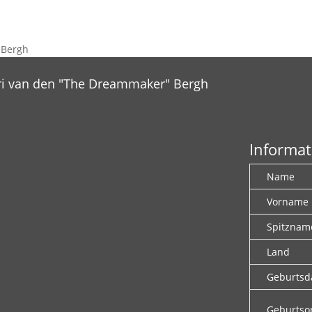
 Bergh
ri van den "The Dreammaker" Bergh
Informat
Name
Vorname
Spitznam
Land
Geburts
Geburtso