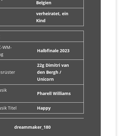
Belgien
verheiratet, ein
Kind
g
C-WM-
Halbfinale 2023
ng
22g Dimitri van
usrüster
den Bergh /
Unicorn
usik
Pharell Williams
sik Titel
Happy
dreammaker_180