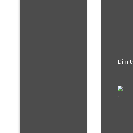
Dimit
<