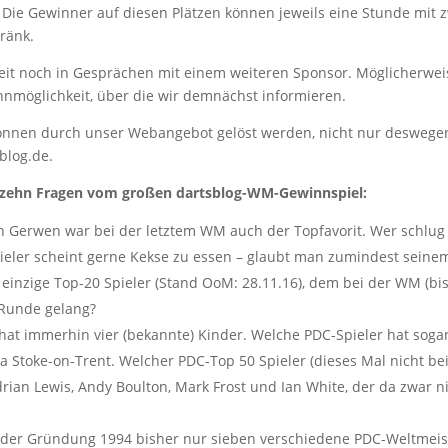
 Die Gewinner auf diesen Plätzen können jeweils eine Stunde mit zw
ränk.
eit noch in Gesprächen mit einem weiteren Sponsor. Möglicherweis
nnmöglichkeit, über die wir demnächst informieren.
können durch unser Webangebot gelöst werden, nicht nur deswege
blog.de.
e zehn Fragen vom großen dartsblog-WM-Gewinnspiel:
n Gerwen war bei der letztem WM auch der Topfavorit. Wer schlug 
ieler scheint gerne Kekse zu essen – glaubt man zumindest sein
 einzige Top-20 Spieler (Stand OoM: 28.11.16), dem bei der WM (bi
 Runde gelang?
 hat immerhin vier (bekannte) Kinder. Welche PDC-Spieler hat sogar 
a Stoke-on-Trent. Welcher PDC-Top 50 Spieler (dieses Mal nicht 
Adrian Lewis, Andy Boulton, Mark Frost und Ian White, der da zwar n
t der Gründung 1994 bisher nur sieben verschiedene PDC-Weltmeis