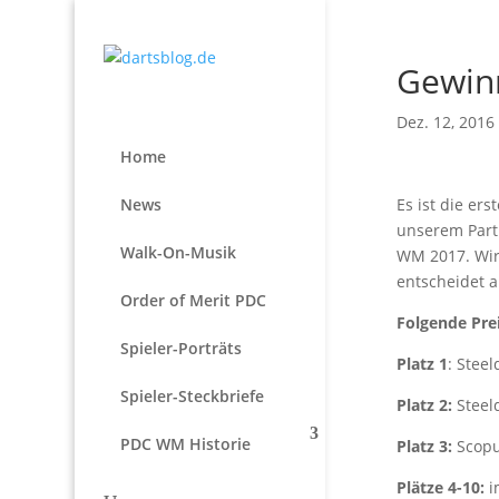
Gewin
Dez. 12, 2016
Home
News
Es ist die e
unserem Par
Walk-On-Musik
WM 2017. Wir 
entscheidet 
Order of Merit PDC
Folgende Prei
Spieler-Porträts
Platz 1
: Stee
Spieler-Steckbriefe
Platz 2:
Steel
PDC WM Historie
Platz 3:
Scopu
Plätze 4-10:
i