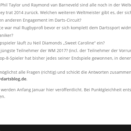
 Phil Taylor und Raymond van Barneveld sind alle noch in der Welt
ley trat 2014 zurück. Welchen weiteren Weltmeister gibt es, der sich
en anderen Engagement im Darts-Circuit?
ce war mal Rugbyprofi bevor er sich komplett dem Dartssport widm
aniker?
pspieler läuft zu Neil Diamonds „Sweet Caroline“ ein?
r jüngste Teilnehmer der WM 2017? (incl. der Teilnehmer der Vorru
op-8-Spieler hat bisher jedes seiner Endspiele gewonnen, in den
möglichst alle Fragen (richtig) und schickt die Antworten zusam
dartsblog.de
.
werden Anfang Januar hier veröffentlicht. Bei Punktgleichheit ent
en.