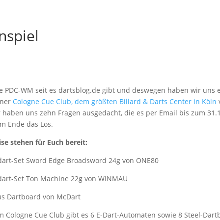
nspiel
rste PDC-WM seit es dartsblog.de gibt und deswegen haben wir un
tner
Cologne Cue Club, dem größten Billard & Darts Center in Köln
haben uns zehn Fragen ausgedacht, die es per Email bis zum 31.12
am Ende das Los.
se stehen für Euch bereit:
ldart-Set Sword Edge Broadsword 24g von ONE80
dart-Set Ton Machine 22g von WINMAU
s Dartboard von McDart
m Cologne Cue Club gibt es 6 E-Dart-Automaten sowie 8 Steel-Dartb