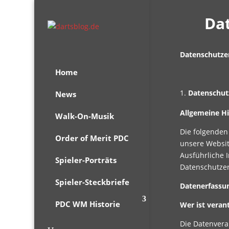
Da
Datenschutze
Home
Datenschutz
News
Allgemeine H
Walk-On-Musik
Die folgenden
Order of Merit PDC
unsere Websit
Ausführliche 
Spieler-Porträts
Datenschutzer
Spieler-Steckbriefe
Datenerfassu
PDC WM Historie
Wer ist veran
Die Datenvera