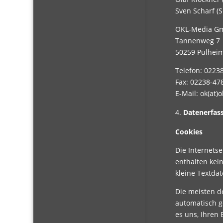
Sven Scharf (
OKL-Media G
Tannenweg 7
50259 Pulhei
Telefon: 0223
Fax: 02238-47
E-Mail: ok(at)
Datenerfas
Cookies
Die Internets
enthalten kei
kleine Textda
Die meisten d
automatisch g
es uns, Ihren