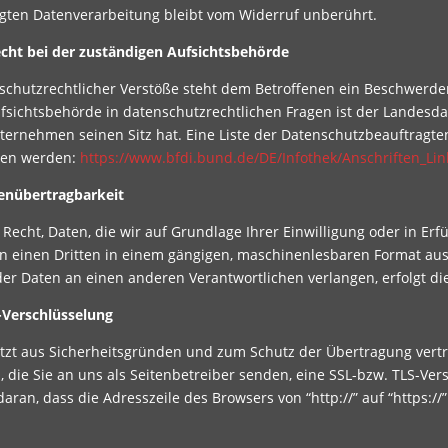
lgten Datenverarbeitung bleibt vom Widerruf unberührt.
cht bei der zuständigen Aufsichtsbehörde
nschutzrechtlicher Verstöße steht dem Betroffenen ein Beschwerde
fsichtsbehörde in datenschutzrechtlichen Fragen ist der Landesd
ernehmen seinen Sitz hat. Eine Liste der Datenschutzbeauftragt
men werden:
https://www.bfdi.bund.de/DE/Infothek/Anschriften_Lin
enübertragbarkeit
Recht, Daten, die wir auf Grundlage Ihrer Einwilligung oder in Erfü
an einen Dritten in einem gängigen, maschinenlesbaren Format aush
er Daten an einen anderen Verantwortlichen verlangen, erfolgt die
-Verschlüsselung
utzt aus Sicherheitsgründen und zum Schutz der Übertragung vertra
, die Sie an uns als Seitenbetreiber senden, eine SSL-bzw. TLS-Ver
aran, dass die Adresszeile des Browsers von “http://” auf “https:/