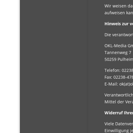
Wir weisen da
aufweisen kann
Hinweis zur v
Die verantwort
OKL-Media G
Tannenweg 7
50259 Pulhei
Telefon: 0223
Fax: 02238-47
E-Mail: ok(at)
Verantwortlich
Mittel der Ve
Widerruf Ihre
Viele Datenver
Einwilligung j